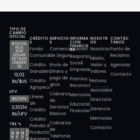
TIPO DE
CAMBIO
OFICIAL
CRÉDITO
SERVICIO
INFORMA
NOSOTR
CONTÁC
S
S
CIÓN
OS
TANOS
BOLIVIA
FINANCIE
NOS
Fondo
Comercialización
Nosotros
Punto de
RA
POR
DÓLAR
Comunal
de Seguros
Reclamo
Responsabilidad
Misión,
ESTADO
UNIDEN
Social
Crédito
Envío de
Visión y
Agencias
SE
Empresarial
Ganadero
Dinero y
Valores
Contacto
12.02
pago de
Premios y
Crédito
Historia
Bs/$US
giros
Reconocimientos
Agropecuario
Asociados
UFV
Cobranza
Memorias
Líneas
BS/UFV
Directorio
de
de
Educación
Servicios
3,30214
Gerencia
Crédito
Financiera
Básicos
Bs/UFV
Memorias
Crédito
Cobranza
TRE %
Prenda de
Contacto
de
U
Producto
M
M
M
F
Telefonía
N
E
V
Agropecuario
V