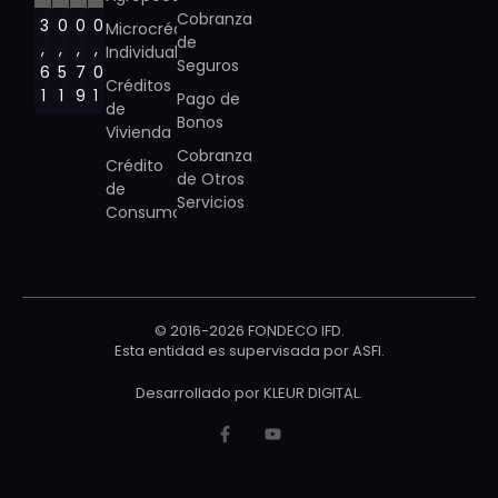
Cobranza
3
0
0
0
Microcrédito
de
,
,
,
,
Individual
Seguros
6
5
7
0
Créditos
1
1
9
1
Pago de
de
Bonos
Vivienda
Cobranza
Crédito
de Otros
de
Servicios
Consumo
© 2016-2026 FONDECO IFD.
Esta entidad es supervisada por
ASFI
.
Desarrollado por
KLEUR DIGITAL
.