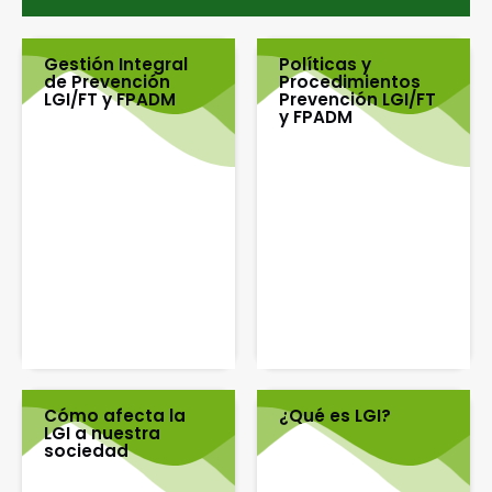
Gestión Integral
Políticas y
de Prevención
Procedimientos
LGI/FT y FPADM
Prevención LGI/FT
y FPADM
Cómo afecta la
¿Qué es LGI?
LGI a nuestra
sociedad