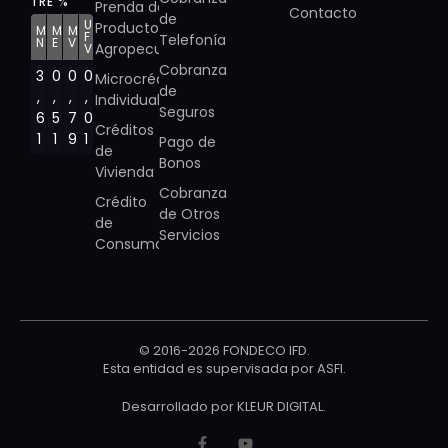
TRE %
Prenda de
Contacto
de
U
Producto
M
M
M
F
Telefonía
N
E
V
Agropecuario
V
Cobranza
3
0
0
0
Microcrédito
de
,
,
,
,
Individual
Seguros
6
5
7
0
Créditos
1
1
9
1
Pago de
de
Bonos
Vivienda
Cobranza
Crédito
de Otros
de
Servicios
Consumo
© 2016-2026 FONDECO IFD.
Esta entidad es supervisada por
ASFI
.
Desarrollado por
KLEUR DIGITAL
.