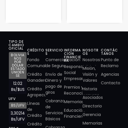
TIPO DE
CAMBIO
OFICIAL
CRÉDITO
SERVICIO
INFORMA
NOSOTR
CONTÁC
S
S
CIÓN
OS
TANOS
BOLIVIA
FINANCIE
NOS
Fondo
Comercialización
Nosotros
Punto de
RA
POR
DÓLAR
Comunal
de Seguros
Reclamo
Responsabilidad
Misión,
ESTADO
UNIDEN
Social
Crédito
Envío de
Visión y
Agencias
SE
Empresarial
Ganadero
Dinero y
Valores
Contacto
12.02
pago de
Premios y
Crédito
Historia
Bs/$US
giros
Reconocimientos
Agropecuario
Asociados
UFV
Cobranza
Memorias
Líneas
BS/UFV
Directorio
de
de
Educación
Servicios
3,30214
Gerencia
Crédito
Financiera
Básicos
Bs/UFV
Memorias
Crédito
Cobranza