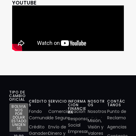
YOUTUBE
TIPO DE
CAMBIO
OFICIAL
CRÉDITO
SERVICIO
INFORMA
NOSOTR
CONTÁC
S
S
CIÓN
OS
TANOS
BOLIVIA
FINANCIE
NOS
Fondo
Comercialización
Nosotros
Punto de
RA
POR
DÓLAR
Comunal
de Seguros
Reclamo
Responsabilidad
Misión,
ESTADO
UNIDEN
Social
Crédito
Envío de
Visión y
Agencias
SE
Empresarial
Ganadero
Dinero y
Valores