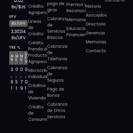
Contacto
12.02
pago de
Premios y
Crédito
Historia
Bs/$US
giros
Reconocimientos
Agropecuario
Asociados
UFV
Cobranza
Memorias
Líneas
BS/UFV
Directorio
de
de
Educación
Servicios
3,30214
Gerencia
Crédito
Financiera
Básicos
Bs/UFV
Memorias
Crédito
Cobranza
TRE %
Prenda de
Contacto
de
U
Producto
M
M
M
F
Telefonía
N
E
V
Agropecuario
V
Cobranza
3
0
0
0
Microcrédito
de
,
,
,
,
Individual
Seguros
6
5
7
0
Créditos
1
1
9
1
Pago de
de
Bonos
Vivienda
Cobranza
Crédito
de Otros
de
Servicios
Consumo