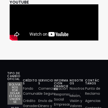
YOUTUBE
TIPO DE
CAMBIO
OFICIAL
CRÉDITO
SERVICIO
INFORMA
NOSOTR
CONTÁC
S
S
CIÓN
OS
TANOS
BOLIVIA
FINANCIE
NOS
Fondo
Comercialización
Nosotros
Punto de
RA
POR
DÓLAR
Comunal
de Seguros
Reclamo
Responsabilidad
Misión,
ESTADO
UNIDEN
Social
Crédito
Envío de
Visión y
Agencias
SE
Empresarial
Ganadero
Dinero y
Valores